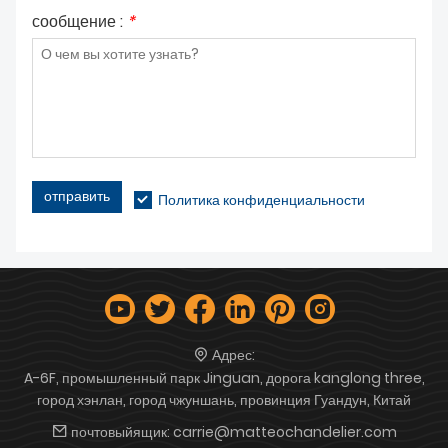
сообщение :
*
отправить
Политика конфиденциальности
Адрес:
A-6F, промышленный парк Jinguan, дорога kanglong three,
город хэнлан, город чжуншань, провинция Гуандун, Китай
почтовыйящик:
carrie@matteochandelier.com