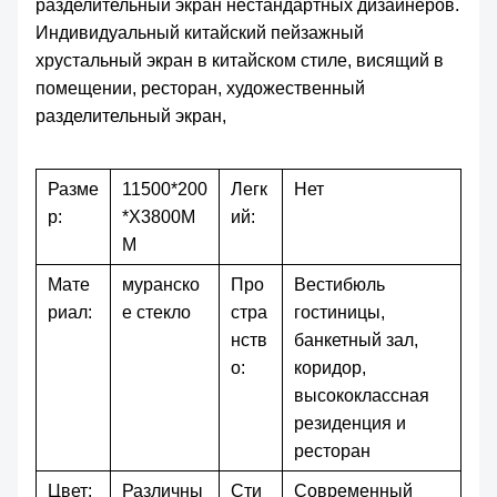
разделительный экран нестандартных дизайнеров.
Индивидуальный китайский пейзажный
хрустальный экран в китайском стиле, висящий в
помещении, ресторан, художественный
разделительный экран,
Разме
11500*200
Легк
Нет
р:
*Х3800М
ий:
М
Мате
муранско
Про
Вестибюль
риал:
е стекло
стра
гостиницы,
нств
банкетный зал,
о:
коридор,
высококлассная
резиденция и
ресторан
Цвет:
Различны
Сти
Современный