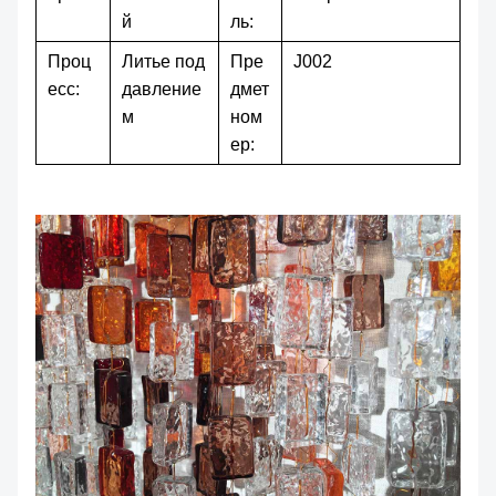
й
ль:
Проц
Литье под
Пре
J002
есс:
давление
дмет
м
ном
ер: