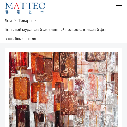
Дом
>
Товары
>
العربية
Deutsch
English
Español
F
Большой муранский стеклянный пользовательский фон
вестибюля отеля
ДОМ
КЕЙС
О НАС
ТОВАРЫ
СКАЧАТЬ
СВЯЖИТЕСЬ С НАМИ