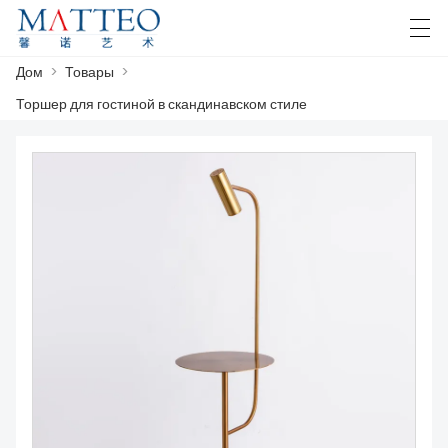
Дом
>
Товары
>
العربية
Deutsch
English
Español
F
Торшер для гостиной в скандинавском стиле
ДОМ
КЕЙС
О НАС
ТОВАРЫ
СКАЧАТЬ
СВЯЖИТЕСЬ С НАМИ