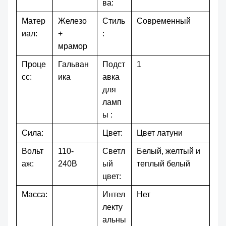
ва:
Матер
Железо
Стиль
Современный
иал:
+
:
мрамор
Проце
Гальван
Подст
1
сс:
ика
авка
для
ламп
ы :
Сила:
Цвет:
Цвет латуни
Вольт
110-
Светл
Белый, желтый и
аж:
240В
ый
теплый белый
цвет:
Масса:
Интел
Нет
лекту
альны