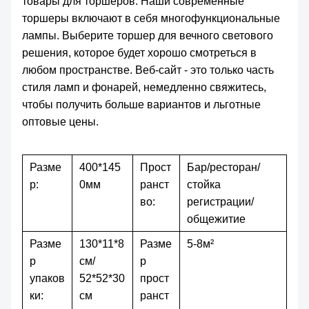
товары для торшеров. Наши современные
торшеры включают в себя многофункциональные
лампы. Выберите торшер для вечного светового
решения, которое будет хорошо смотреться в
любом пространстве. Веб-сайт - это только часть
стиля ламп и фонарей, немедленно свяжитесь,
чтобы получить больше вариантов и льготные
оптовые цены.
Разме
400*145
Прост
Бар/ресторан/
р:
0мм
ранст
стойка
во:
регистрации/
общежитие
Разме
130*11*8
Разме
5-8м²
р
см/
р
упаков
52*52*30
прост
ки:
см
ранст