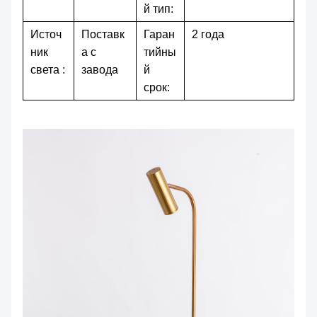
й тип:
Источ
Поставк
Гаран
2 года
ник
а с
тийны
света :
завода
й
срок: