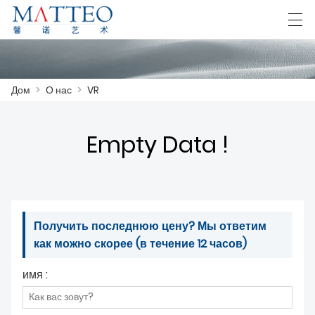
العربية
Deutsch
English
Español
F
Дом
>
О нас
>
VR
ДОМ
Empty Data !
КЕЙС
О НАС
Получить последнюю цену? Мы ответим
ТОВАРЫ
как можно скорее (в течение 12 часов)
СКАЧАТЬ
имя :
СВЯЖИТЕСЬ С НАМИ