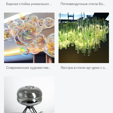
Барная стойка уникального дизайна нестандартного дизайнера декоративная изогнутая с светом
Пятизвездочные отели Большие изготовленные на заказ фруктовые деревья из дутого муранского стекла
Современная художественная декоративная люстра Пузырь Дизайн
Люстра в стиле ар-деко с зеленой каплей воды в современной гостиной