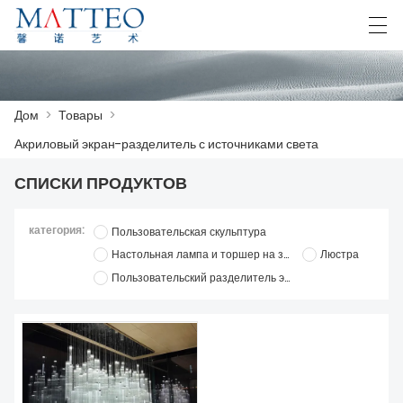
العربية
Deutsch
English
Español
F
Дом
>
Товары
>
Акриловый экран-разделитель с источниками света
ДОМ
СПИСКИ ПРОДУКТОВ
КЕЙС
категория:
Пользовательская скульптура
О НАС
Настольная лампа и торшер на заказ
Люстра
Пользовательский разделитель экрана
ТОВАРЫ
СКАЧАТЬ
СВЯЖИТЕСЬ С НАМИ