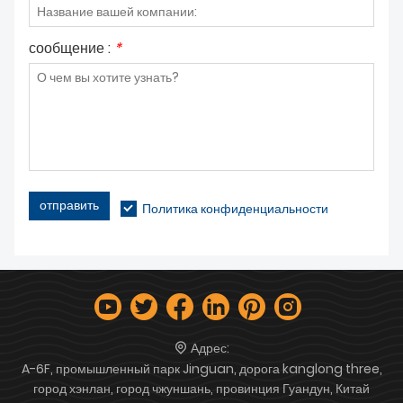
сообщение :
*
отправить
Политика конфиденциальности
Адрес:
A-6F, промышленный парк Jinguan, дорога kanglong three,
город хэнлан, город чжуншань, провинция Гуандун, Китай