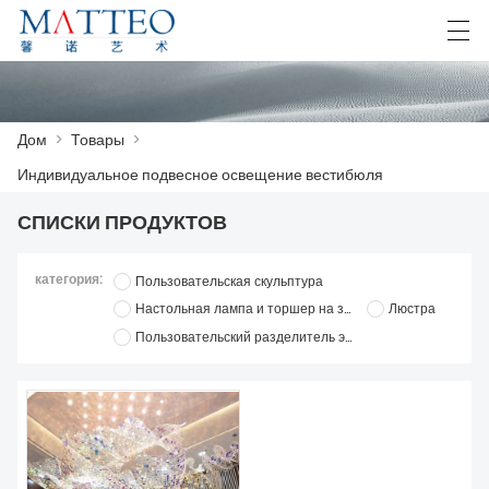
العربية
Deutsch
English
Español
F
Дом
>
Товары
>
Индивидуальное подвесное освещение вестибюля
ДОМ
СПИСКИ ПРОДУКТОВ
КЕЙС
категория:
Пользовательская скульптура
О НАС
Настольная лампа и торшер на заказ
Люстра
Пользовательский разделитель экрана
ТОВАРЫ
СКАЧАТЬ
СВЯЖИТЕСЬ С НАМИ