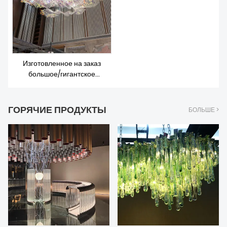
Изготовленное на заказ
большое/гигантское
современное освещение
вестибюля/светодиодная
люстра/подвесное
ГОРЯЧИЕ ПРОДУКТЫ
БОЛЬШЕ >
освещение/потолочные
светильники