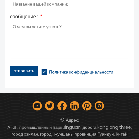
сообщение :
*
отправить
Политика конфиденциальности
Адрес:
A-6F, промышленный парк Jinguan, дорога kanglong three,
город хэнлан, город чжуншань, провинция Гуандун, Китай